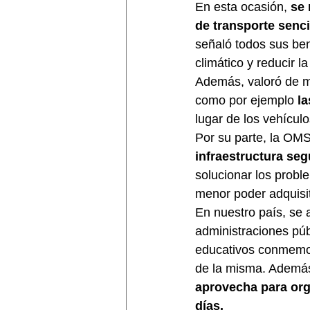
En esta ocasión, 
se 
de transporte sencil
señaló todos sus ben
climático y reducir l
Además, valoró de ma
como por ejemplo 
l
lugar de los vehículo
Por su parte, la OMS
infraestructura seg
solucionar los probl
menor poder adquisit
En nuestro país, se a
administraciones púb
educativos conmemora
de la misma. Además
aprovecha para org
días.