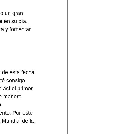
do un gran 
 en su día. 
ta y fomentar 
n de esta fecha 
tó consigo 
 así el primer 
de manera 
a.
nto. Por este 
 Mundial de la 