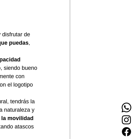
 disfrutar de 
 que puedas
, 
pacidad 
o, siendo bueno 
amente con 
n el logotipo 
al, tendrás la 
a naturaleza y 
 la movilidad 
itando atascos 