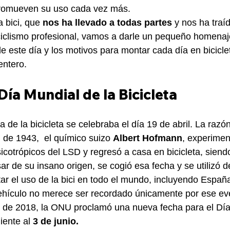
promueven su uso cada vez más.
 bici, que 
nos ha llevado a todas partes
 y nos ha traí
iclismo profesional, vamos a darle un pequeño homenaje
de este día y los motivos para montar cada día en bicicle
entero.
 Día Mundial de la Bicicleta
ía de la bicicleta se celebraba el día 19 de abril. La razó
l de 1943,  el químico suizo 
Albert Hofmann
, experimen
icotrópicos del LSD y regresó a casa en bicicleta, siendo
sar de su insano origen, se cogió esa fecha y se utilizó 
tar el uso de la bici en todo el mundo, incluyendo Españ
ehículo no merece ser recordado únicamente por ese eve
il de 2018, la ONU proclamó una nueva fecha para el Día
iente al 
3 de junio.