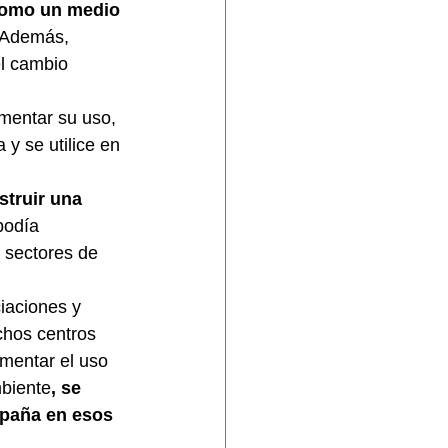
como un medio 
 Además, 
el cambio 
mentar su uso, 
 y se utilice en 
truir una 
podía 
 sectores de 
iaciones y 
chos centros 
mentar el uso 
mbiente
, se 
spaña en esos 