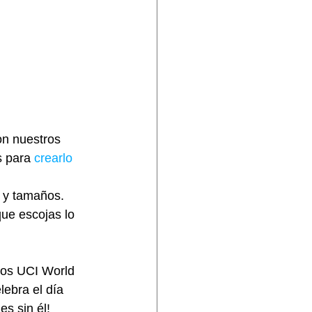
on nuestros 
s para 
crearlo 
 y tamaños. 
ue escojas lo 
pos UCI World 
ebra el día 
s sin él!