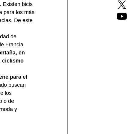
. Existen bicis 
a para los más 
cias. De este 
idad de 
de Francia 
ntaña, en 
el ciclismo 
ene para el 
undo buscan 
e los 
o o de 
ómoda y 